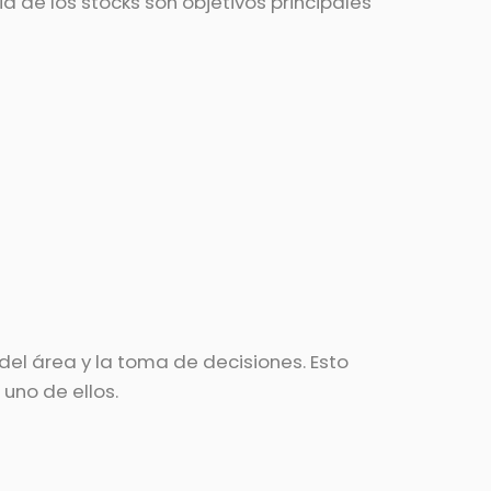
a de los stocks son objetivos principales
el área y la toma de decisiones. Esto
uno de ellos.